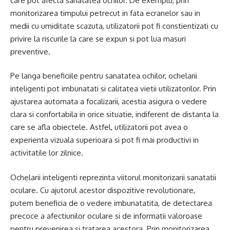
care pot afecta sanatatea ochilor. De exemplu, prin
monitorizarea timpului petrecut in fata ecranelor sau in
medii cu umiditate scazuta, utilizatorii pot fi constientizati cu
privire la riscurile la care se expun si pot lua masuri
preventive.
Pe langa beneficiile pentru sanatatea ochilor, ochelarii
inteligenti pot imbunatati si calitatea vietii utilizatorilor. Prin
ajustarea automata a focalizarii, acestia asigura o vedere
clara si confortabila in orice situatie, indiferent de distanta la
care se afla obiectele. Astfel, utilizatorii pot avea o
experienta vizuala superioara si pot fi mai productivi in
activitatile lor zilnice.
Ochelarii inteligenti reprezinta viitorul monitorizarii sanatatii
oculare. Cu ajutorul acestor dispozitive revolutionare,
putem beneficia de o vedere imbunatatita, de detectarea
precoce a afectiunilor oculare si de informatii valoroase
pentru prevenirea si tratarea acestora. Prin monitorizarea